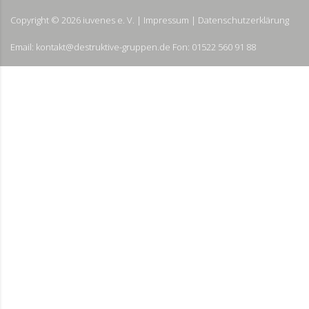
Copyright ©
2026
iuvenes e. V. |
Impressum
|
Datenschutzerklärung
Email: kontakt@destruktive-gruppen.de Fon: 01522 560 91 88