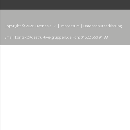
Copyright ©
2026
iuvenes e. V. |
Impressum
|
Datenschutzerklärung
Email: kontakt@destruktive-gruppen.de Fon: 01522 560 91 88