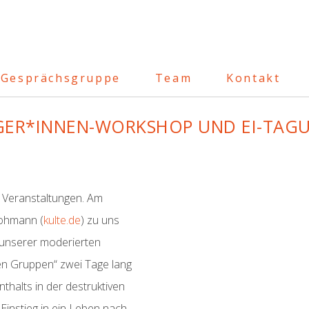
Gesprächsgruppe
Team
Kontakt
GER*INNEN-WORKSHOP UND EI-TAG
 Veranstaltungen. Am
Rohmann (
kulte.de
) zu uns
 unserer moderierten
en Gruppen“ zwei Tage lang
thalts in der destruktiven
instieg in ein Leben nach