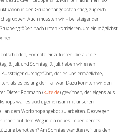
 der destruktiven Gruppe sind, konnten nicht mehr so
Fluktuation in den Gruppenangeboten stieg, zugleich
hsgruppen. Auch mussten wir – bei steigender
Gruppengrößen nach unten korrigieren, um ein möglichst
önnen.
entschieden, Formate einzuführen, die auf die
 8. Juli, und Sonntag, 9. Juli, haben wir einen
Aussteiger durchgeführt, der es uns ermöglichte,
en, als es bislang der Fall war. Dazu konnten wir den
ter
Dieter Rohmann (
kulte.de
) gewinnen, der eigens aus
orkshops war es auch, gemeinsam mit unseren
nell an dem Workshopangebot zu arbeiten. Deswegen
as ihnen auf dem Weg in ein neues Leben bereits
stützung benötigen? Am Sonntag wandten wir uns den