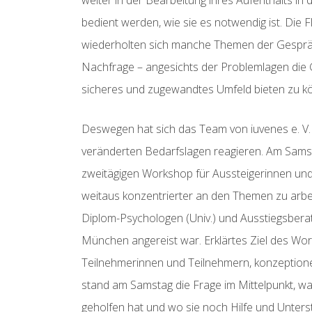
weiter in der Bearbeitung ihres Aufenthalts in
bedient werden, wie sie es notwendig ist. Die 
wiederholten sich manche Themen der Gespräc
Nachfrage – angesichts der Problemlagen die 
sicheres und zugewandtes Umfeld bieten zu k
Deswegen hat sich das Team von iuvenes e. V. 
veränderten Bedarfslagen reagieren. Am Samstag,
zweitägigen Workshop für Aussteigerinnen und 
weitaus konzentrierter an den Themen zu arbeit
Diplom-Psychologen (Univ.) und Ausstiegsbera
München angereist war. Erklärtes Ziel des W
Teilnehmerinnen und Teilnehmern, konzeptio
stand am Samstag die Frage im Mittelpunkt, w
geholfen hat und wo sie noch Hilfe und Unter